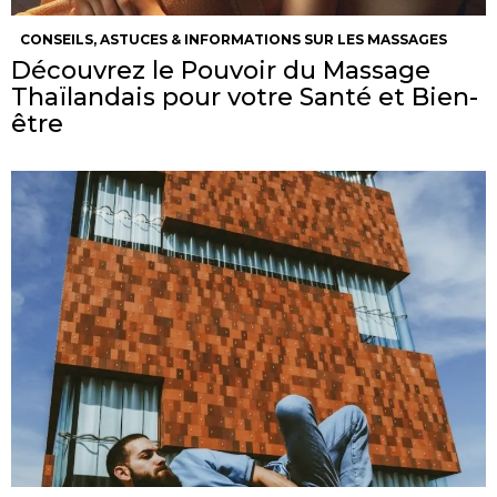
CONSEILS, ASTUCES & INFORMATIONS SUR LES MASSAGES
Découvrez le Pouvoir du Massage
Thaïlandais pour votre Santé et Bien-
être