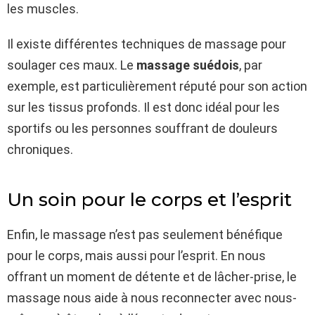
les muscles.
Il existe différentes techniques de massage pour
soulager ces maux. Le
massage suédois
, par
exemple, est particulièrement réputé pour son action
sur les tissus profonds. Il est donc idéal pour les
sportifs ou les personnes souffrant de douleurs
chroniques.
Un soin pour le corps et l’esprit
Enfin, le massage n’est pas seulement bénéfique
pour le corps, mais aussi pour l’esprit. En nous
offrant un moment de détente et de lâcher-prise, le
massage nous aide à nous reconnecter avec nous-