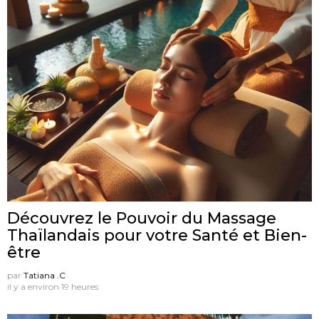
Découvrez le Pouvoir du Massage
Thaïlandais pour votre Santé et Bien-
être
par
Tatiana .C
il y a environ 19 heures