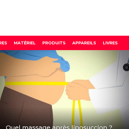
RES
MATÉRIEL
PRODUITS
APPAREILS
LIVRES
Quel massage après liposuccion ?