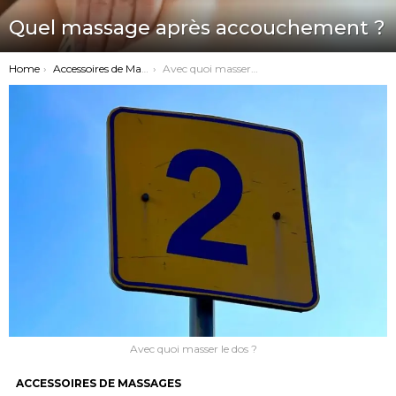
Quel massage après accouchement ?
You are here:
Home
Accessoires de Massages
Avec quoi masser le dos ?
Avec quoi masser le dos ?
ACCESSOIRES DE MASSAGES