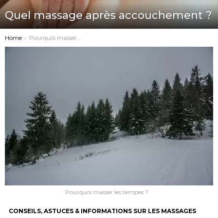
Quel massage après accouchement ?
You are here:
Home
Pourquoi masser les tempes ?
Pourquoi masser les tempes ?
CONSEILS, ASTUCES & INFORMATIONS SUR LES MASSAGES